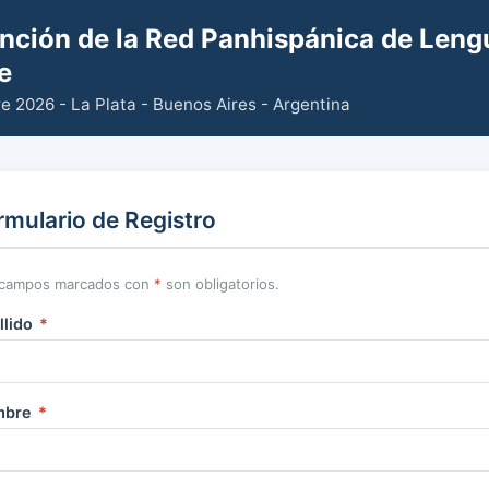
ención de la Red Panhispánica de Leng
e
re 2026 - La Plata - Buenos Aires - Argentina
rmulario de Registro
 campos marcados con
*
son obligatorios.
llido
*
mbre
*