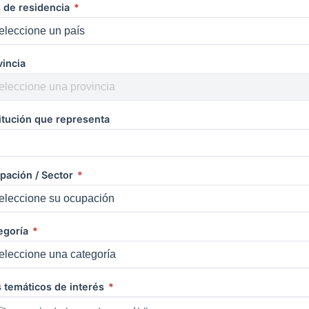
s de residencia
*
vincia
titución que representa
pación / Sector
*
egoría
*
s temáticos de interés
*