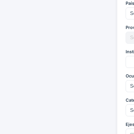
Paí
Pro
Ins
Ocu
Cat
Eje