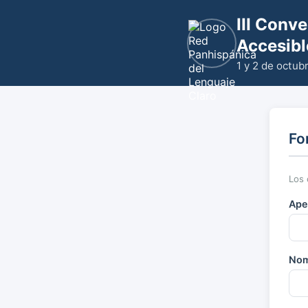
III Conv
Accesibl
1 y 2 de octub
Fo
Los
Ape
No